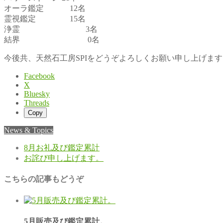
オーラ鑑定 12名
霊視鑑定 15名
浄霊 3名
結界 0名
今後共、天然石工房SPIをどうぞよろしくお願い申し上げます
Facebook
X
Bluesky
Threads
Copy
News & Topics
8月お礼及び鑑定累計
お詫び申し上げます。
こちらの記事もどうぞ
5月販売及び鑑定累計。