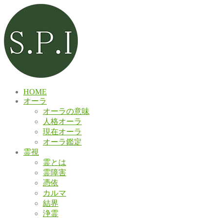
HOME
オーラ
オーラの意味
人格オーラ
現在オーラ
オーラ鑑定
霊視
霊とは
霊障害
憑依
カルマ
結界
浄霊