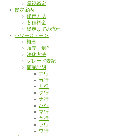
霊視鑑定
鑑定案内
鑑定方法
各種料金
鑑定までの流れ
パワーストーン
概念
販売・制作
浄化方法
グレード表記
商品説明
ア行
カ行
サ行
タ行
ナ行
ハ行
マ行
ヤ行
ラ行
ワ行