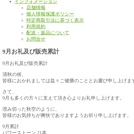
インフォメーション
店舗情報
個人情報保護ポリシー
特定商取引法に基づく表示
利用規約
配送・返品について
お問合せ
9月お礼及び販売累計
9月お礼及び販売累計
清秋の候、
皆様におかれましては益々ご健勝のこととお慶び申し上げま
さて、
9月も多くの方々に支えて頂き心よりお礼申し上げます。
澄み切った秋空のように、
皆様のお気持ちが爽快でありますようお祈り申し上げます。
9月累計
パワーストーン 21本