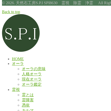
© 2026. 天然石工房S.P.I SPI8630 霊視 除霊 浄霊 All Rights 
Back to top
HOME
オーラ
オーラの意味
人格オーラ
現在オーラ
オーラ鑑定
霊視
霊とは
霊障害
憑依
カルマ