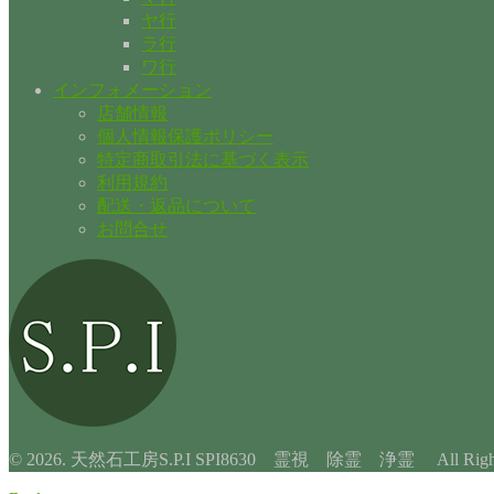
ヤ行
ラ行
ワ行
インフォメーション
店舗情報
個人情報保護ポリシー
特定商取引法に基づく表示
利用規約
配送・返品について
お問合せ
© 2026. 天然石工房S.P.I SPI8630 霊視 除霊 浄霊 All Rights 