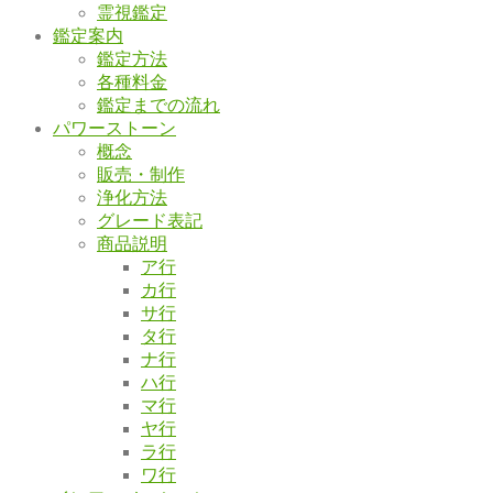
霊視鑑定
鑑定案内
鑑定方法
各種料金
鑑定までの流れ
パワーストーン
概念
販売・制作
浄化方法
グレード表記
商品説明
ア行
カ行
サ行
タ行
ナ行
ハ行
マ行
ヤ行
ラ行
ワ行