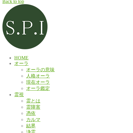
Back to top
HOME
オーラ
オーラの意味
人格オーラ
現在オーラ
オーラ鑑定
霊視
霊とは
霊障害
憑依
カルマ
結界
浄霊