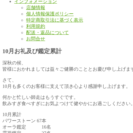
インフォメーション
店舗情報
個人情報保護ポリシー
特定商取引法に基づく表示
利用規約
配送・返品について
お問合せ
10月お礼及び鑑定累計
深秋の候、
皆様におかれましては益々ご健勝のこととお慶び申し上げま
さて、
10月も多くのお客様に支えて頂き心より感謝申し上げます。
何かと忙しい師走はもうすぐです。
飲みすぎ食べすぎにお気よつけて健やかにお過ごしください
10月累計
パワーストーン 67本
オーラ鑑定 16名