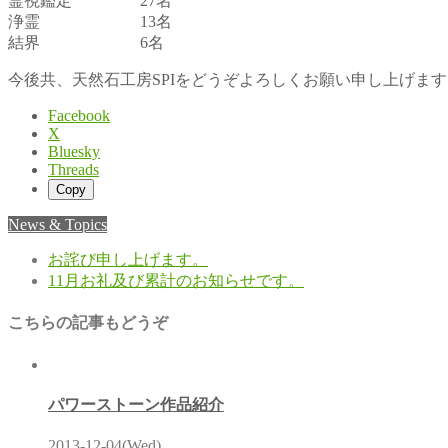
霊視鑑定 27名
浄霊 13名
結界 6名
今後共、天然石工房SPIをどうぞよろしくお願い申し上げます
Facebook
X
Bluesky
Threads
Copy
News & Topics
お詫び申し上げます。
11月お礼及び累計のお知らせです。
こちらの記事もどうぞ
パワーストーン作品紹介
2013-12-04(Wed)