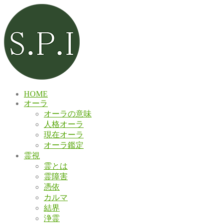
HOME
オーラ
オーラの意味
人格オーラ
現在オーラ
オーラ鑑定
霊視
霊とは
霊障害
憑依
カルマ
結界
浄霊