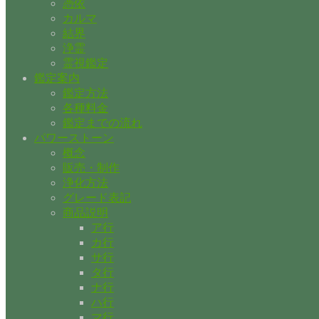
憑依
カルマ
結界
浄霊
霊視鑑定
鑑定案内
鑑定方法
各種料金
鑑定までの流れ
パワーストーン
概念
販売・制作
浄化方法
グレード表記
商品説明
ア行
カ行
サ行
タ行
ナ行
ハ行
マ行