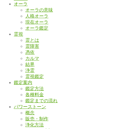
オーラ
オーラの意味
人格オーラ
現在オーラ
オーラ鑑定
霊視
霊とは
霊障害
憑依
カルマ
結界
浄霊
霊視鑑定
鑑定案内
鑑定方法
各種料金
鑑定までの流れ
パワーストーン
概念
販売・制作
浄化方法