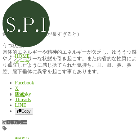
青紫濁り
青紫濁り（停滞時期が長すぎると）
うつ状態。
肉体的エネルギーや精神的エネルギーが欠乏し、ゆううつ感
HOME
やメランコリーな状態を引き起こす。また内省的な性質によ
オーラ
り孤立したように感じ捨てられた気持ち。耳、眼、鼻、鼻
腔、脳下垂体に異常を起こす事もあります。
Facebook
X
Bluesky
霊視
Threads
LINE
Copy
濁りカラー