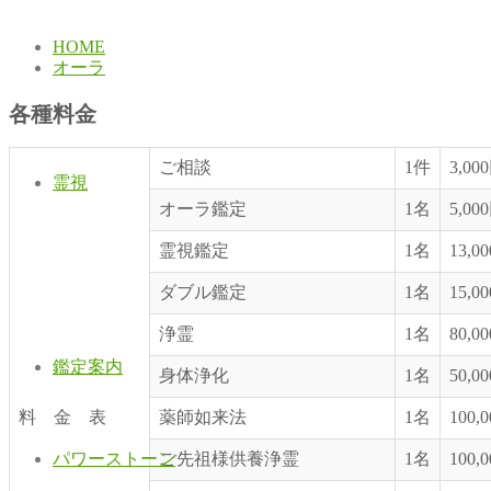
HOME
オーラ
各種料金
ご相談
1件
3,00
霊視
オーラ鑑定
1名
5,00
霊視鑑定
1名
13,0
ダブル鑑定
1名
15,0
浄霊
1名
80,0
鑑定案内
身体浄化
1名
50,0
料 金 表
薬師如来法
1名
100,
パワーストーン
ご先祖様供養浄霊
1名
100,