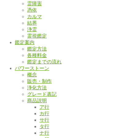
霊障害
憑依
カルマ
結界
浄霊
霊視鑑定
鑑定案内
鑑定方法
各種料金
鑑定までの流れ
パワーストーン
概念
販売・制作
浄化方法
グレード表記
商品説明
ア行
カ行
サ行
タ行
ナ行