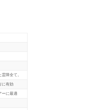
た霊障全て。
方に有効
アーに最適