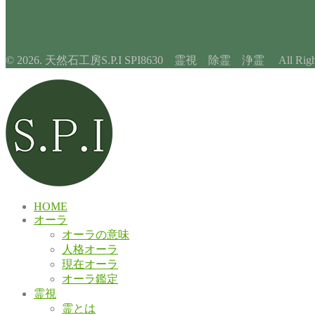
© 2026. 天然石工房S.P.I SPI8630 霊視 除霊 浄霊 All Rights 
HOME
オーラ
オーラの意味
人格オーラ
現在オーラ
オーラ鑑定
霊視
霊とは