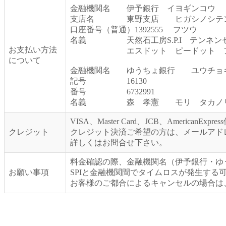
金融機関名 伊予銀行 イヨギンコウ
支店名 東野支店 ヒガシノシテ
口座番号（普通）1392555 フツウ
名義 天然石工房S.P.I テンネ
お支払い方法
エスドット ピードット 
について
金融機関名 ゆうちょ銀行 ユウチョ
記号 16130
番号 6732991
名義 森 孝憲 モリ タカノ
VISA、Master Card、JCB、AmericanExpr
クレジット
クレジット決済ご希望の方は、メールアド
詳しくはお問合せ下さい。
料金確認の際、金融機関名（伊予銀行・ゆ
お願い事項
SPIと金融機関間でタイムロスが発生する
お客様のご都合によるキャンセルの場合は