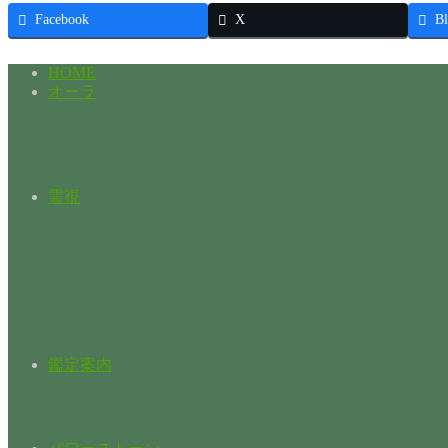
Facebook
X
Bl
HOME
オーラ
霊視
鑑定案内