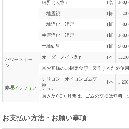
結界（人物）
1名
300,
土地霊視
1軒
15,0
土地浄化、浄霊
1軒
150,
井戸浄化、浄霊
1軒
300,
土地結界
1軒
500,
オーダーメイド製作
1本
12,0
パワーストー
ン
※お客様のご指定金額で製作するため使
シリコン・オペロンゴム交
1本
1,20
換
修理
インフォメーション
購入から3ヵ月間は、ゴムの交換は無料 
お支払い方法・お願い事項