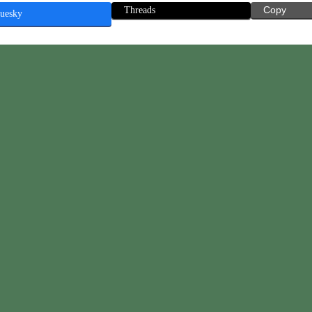
Threads
Copy
uesky