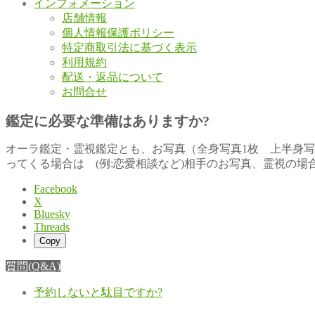
インフォメーション
店舗情報
個人情報保護ポリシー
特定商取引法に基づく表示
利用規約
配送・返品について
お問合せ
鑑定に必要な準備はありますか?
オーラ鑑定・霊視鑑定とも、お写真（全身写真1枚 上半身
ってくる場合は (例:恋愛相談など)相手のお写真、霊視の
Facebook
X
Bluesky
Threads
Copy
質問(Q&A)
予約しないと駄目ですか?