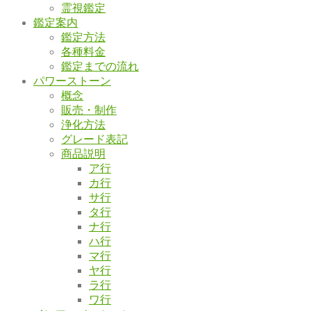
霊視鑑定
鑑定案内
鑑定方法
各種料金
鑑定までの流れ
パワーストーン
概念
販売・制作
浄化方法
グレード表記
商品説明
ア行
カ行
サ行
タ行
ナ行
ハ行
マ行
ヤ行
ラ行
ワ行