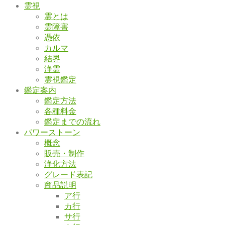
霊視
霊とは
霊障害
憑依
カルマ
結界
浄霊
霊視鑑定
鑑定案内
鑑定方法
各種料金
鑑定までの流れ
パワーストーン
概念
販売・制作
浄化方法
グレード表記
商品説明
ア行
カ行
サ行