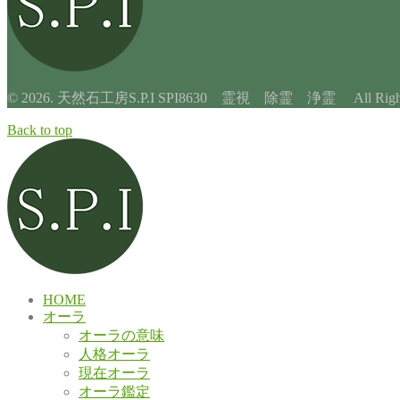
© 2026. 天然石工房S.P.I SPI8630 霊視 除霊 浄霊 All Rights 
Back to top
HOME
オーラ
オーラの意味
人格オーラ
現在オーラ
オーラ鑑定