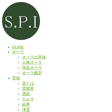
HOME
オーラ
オーラの意味
人格オーラ
現在オーラ
オーラ鑑定
霊視
霊とは
霊障害
憑依
カルマ
結界
浄霊