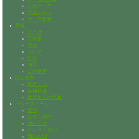
人格オーラ
現在オーラ
オーラ鑑定
霊視
霊とは
霊障害
憑依
カルマ
結界
浄霊
霊視鑑定
鑑定案内
鑑定方法
各種料金
鑑定までの流れ
パワーストーン
概念
販売・制作
浄化方法
グレード表記
商品説明