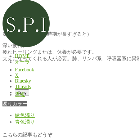
深い緑色濁り
深い緑色濁り（停滞時期が長すぎると）
深い疲れ。
疲れヒーリングまたは、休養が必要です。
HOME
支えになってくれる人が必要。肺、リンパ系、呼吸器系に異
オーラ
Facebook
X
Bluesky
Threads
Copy
霊視
濁りカラー
緑色濁り
青色濁り
こちらの記事もどうぞ