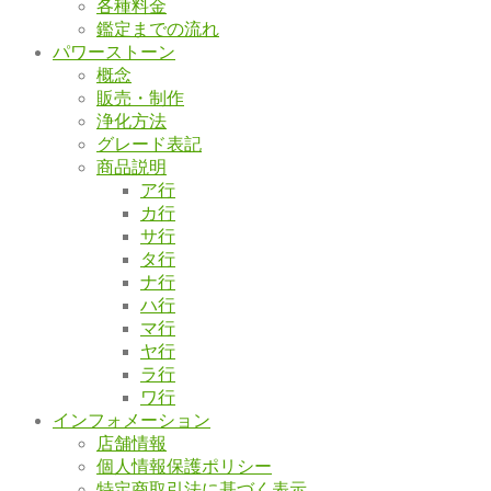
各種料金
鑑定までの流れ
パワーストーン
概念
販売・制作
浄化方法
グレード表記
商品説明
ア行
カ行
サ行
タ行
ナ行
ハ行
マ行
ヤ行
ラ行
ワ行
インフォメーション
店舗情報
個人情報保護ポリシー
特定商取引法に基づく表示