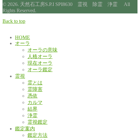
© 2026. 天然石工房S.P.I SPI8630 霊視 除霊 浄霊 All
Rights Reserved.
Back to top
HOME
オーラ
オーラの意味
人格オーラ
現在オーラ
オーラ鑑定
霊視
霊とは
霊障害
憑依
カルマ
結界
浄霊
霊視鑑定
鑑定案内
鑑定方法