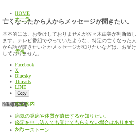
HOME
オーラ
亡くなったから人からメッセージが聞きたい。
基本的には、お受けしておりませんが佐々木由美が判断致し
ます。テレビ番組でやっていたような、特定の亡くなった人
から話が聞きたいとかメッセージが知りたいなどは、お受け
霊視
しておりません。
Facebook
X
Bluesky
Threads
LINE
Copy
鑑定案内
質問(Q&A)
病気の発病や体質が遺伝するか知りたい。
鑑定を申し込んでも受けてもらえない場合はあります
か?
パワーストーン