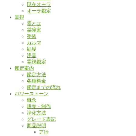
現在オーラ
オーラ鑑定
霊視
霊とは
霊障害
憑依
カルマ
結界
浄霊
霊視鑑定
鑑定案内
鑑定方法
各種料金
鑑定までの流れ
パワーストーン
概念
販売・制作
浄化方法
グレード表記
商品説明
ア行