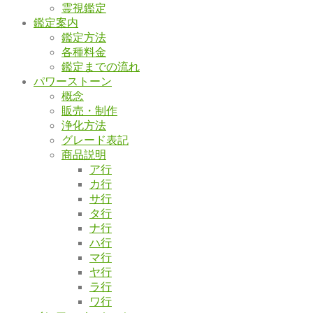
霊視鑑定
鑑定案内
鑑定方法
各種料金
鑑定までの流れ
パワーストーン
概念
販売・制作
浄化方法
グレード表記
商品説明
ア行
カ行
サ行
タ行
ナ行
ハ行
マ行
ヤ行
ラ行
ワ行