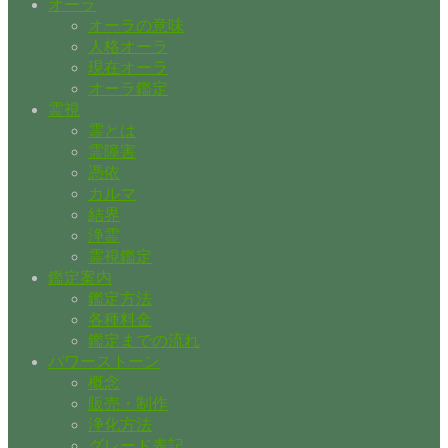
オーラ
オーラの意味
人格オーラ
現在オーラ
オーラ鑑定
霊視
霊とは
霊障害
憑依
カルマ
結界
浄霊
霊視鑑定
鑑定案内
鑑定方法
各種料金
鑑定までの流れ
パワーストーン
概念
販売・制作
浄化方法
グレード表記