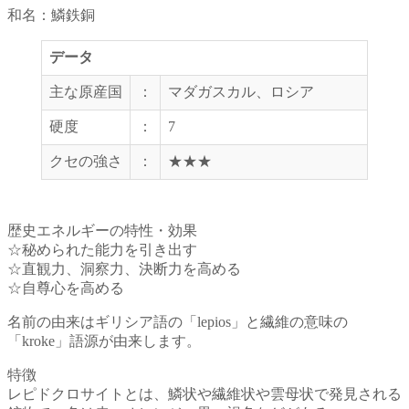
和名：鱗鉄銅
データ
主な原産国
：
マダガスカル、ロシア
硬度
：
7
クセの強さ
：
★★★
歴史エネルギーの特性・効果
☆秘められた能力を引き出す
☆直観力、洞察力、決断力を高める
☆自尊心を高める
名前の由来はギリシア語の「lepios」と繊維の意味の
「kroke」語源が由来します。
特徴
レピドクロサイトとは、鱗状や繊維状や雲母状で発見される