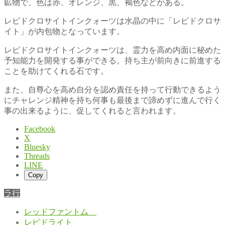
鉱物で、色は赤、オレンジ、黒、褐色などがある。
レピドクロサイトインクォーツは水晶の中に「レピドクロサ
イト」が内包物となっています。
レピドクロサイトインクォーツは、霊力を高め内面に秘めた
予知能力を開発する事ができる。持ち主が前向きに前進する
ことを助けてくれる石です。
また、自尊心を高め自分を認め責任を持って行動できるよう
にチャレンジ精神を持ち何事も最後まで諦めずに進んで行く
事の出来るように、促してくれると言われます。
Facebook
X
Bluesky
Threads
LINE
Copy
ラ行
レッドファントム
レピドライト