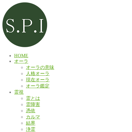
HOME
オーラ
オーラの意味
人格オーラ
現在オーラ
オーラ鑑定
霊視
霊とは
霊障害
憑依
カルマ
結界
浄霊