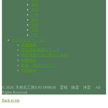
タ行
ナ行
ハ行
マ行
ヤ行
ラ行
ワ行
インフォメーション
店舗情報
個人情報保護ポリシー
特定商取引法に基づく表示
利用規約
配送・返品について
お問合せ
© 2026. 天然石工房S.P.I SPI8630 霊視 除霊 浄霊 All
Rights Reserved.
Back to top