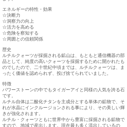
エネルギーの特性・効果
☆決断力
☆洞察力の向上
☆活力を高める
☆危険を察知する
☆周囲との信頼関係
歴史
ルチルクォーツが採掘される鉱山は、もともと通信機器の部
品として、純度の高いクォーツを採掘するために開かれたも
のでしたので、二十世紀中頃までは、ルチルクォーツは、ま
ったく価値を認められず、投げ捨てられていました。
特徴
パワーストーンの中でもタイガーアイと同様の人気を誇る石
です。
ルチル自体は二酸化チタンを主成分とする単体の鉱物で、そ
れが水晶にインクルージョンされる事により、その美しい輝
きが強化されます。
ルチル・クォーツともに世界中から豊富に採掘される鉱物で
すので、地域で産出します。現在最も多く流出しているの