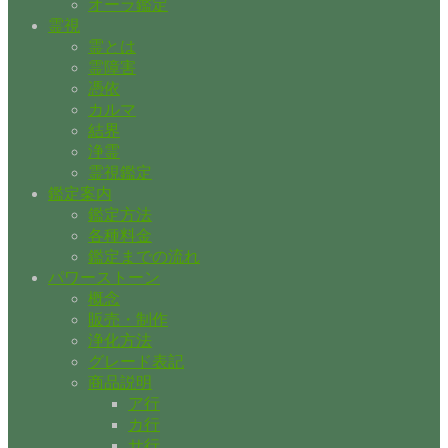
オーラ鑑定
霊視
霊とは
霊障害
憑依
カルマ
結界
浄霊
霊視鑑定
鑑定案内
鑑定方法
各種料金
鑑定までの流れ
パワーストーン
概念
販売・制作
浄化方法
グレード表記
商品説明
ア行
カ行
サ行