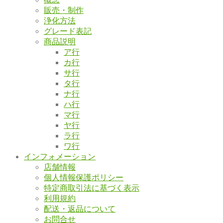
販売・制作
浄化方法
グレード表記
商品説明
ア行
カ行
サ行
タ行
ナ行
ハ行
マ行
ヤ行
ラ行
ワ行
インフォメーション
店舗情報
個人情報保護ポリシー
特定商取引法に基づく表示
利用規約
配送・返品について
お問合せ