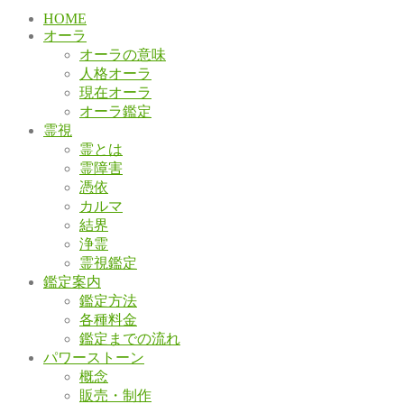
HOME
オーラ
オーラの意味
人格オーラ
現在オーラ
オーラ鑑定
霊視
霊とは
霊障害
憑依
カルマ
結界
浄霊
霊視鑑定
鑑定案内
鑑定方法
各種料金
鑑定までの流れ
パワーストーン
概念
販売・制作