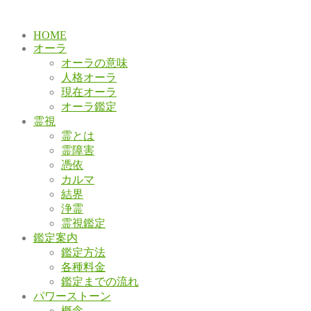
HOME
オーラ
オーラの意味
人格オーラ
現在オーラ
オーラ鑑定
霊視
霊とは
霊障害
憑依
カルマ
結界
浄霊
霊視鑑定
鑑定案内
鑑定方法
各種料金
鑑定までの流れ
パワーストーン
概念