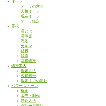
オーラ
オーラの意味
人格オーラ
現在オーラ
オーラ鑑定
霊視
霊とは
霊障害
憑依
カルマ
結界
浄霊
霊視鑑定
鑑定案内
鑑定方法
各種料金
鑑定までの流れ
パワーストーン
概念
販売・制作
浄化方法
グレード表記