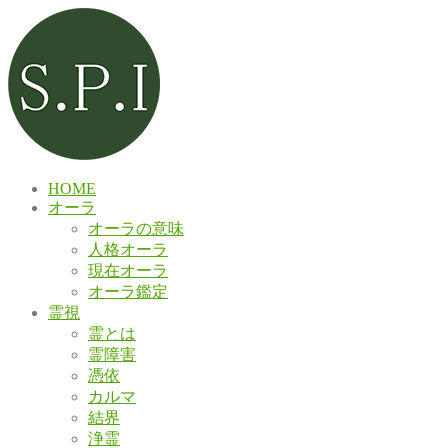
HOME
オーラ
オーラの意味
人格オーラ
現在オーラ
オーラ鑑定
霊視
霊とは
霊障害
憑依
カルマ
結界
浄霊