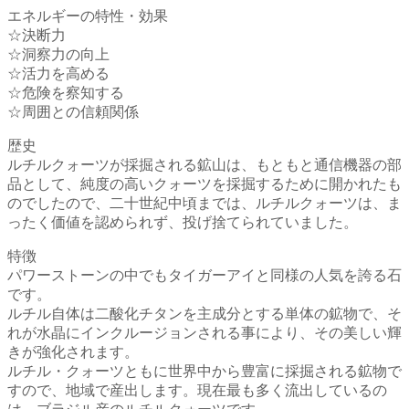
エネルギーの特性・効果
☆決断力
☆洞察力の向上
☆活力を高める
☆危険を察知する
☆周囲との信頼関係
歴史
ルチルクォーツが採掘される鉱山は、もともと通信機器の部
品として、純度の高いクォーツを採掘するために開かれたも
のでしたので、二十世紀中頃までは、ルチルクォーツは、ま
ったく価値を認められず、投げ捨てられていました。
特徴
パワーストーンの中でもタイガーアイと同様の人気を誇る石
です。
ルチル自体は二酸化チタンを主成分とする単体の鉱物で、そ
れが水晶にインクルージョンされる事により、その美しい輝
きが強化されます。
ルチル・クォーツともに世界中から豊富に採掘される鉱物で
すので、地域で産出します。現在最も多く流出しているの