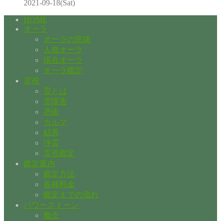
2021-09-18(Sat)
HOME
オーラ
オーラの意味
人格オーラ
現在オーラ
オーラ鑑定
霊視
霊とは
霊障害
憑依
カルマ
結界
浄霊
霊視鑑定
鑑定案内
鑑定方法
各種料金
鑑定までの流れ
パワーストーン
概念