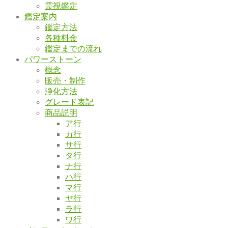
霊視鑑定
鑑定案内
鑑定方法
各種料金
鑑定までの流れ
パワーストーン
概念
販売・制作
浄化方法
グレード表記
商品説明
ア行
カ行
サ行
タ行
ナ行
ハ行
マ行
ヤ行
ラ行
ワ行