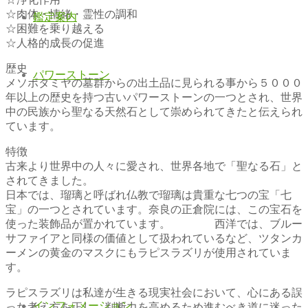
☆肉体・情緒・霊性の調和
鑑定案内
☆困難を乗り越える
☆人格的成長の促進
歴史
パワーストーン
メソポタミヤの墓群からの出土品に見られる事から５０００
年以上の歴史を持つ古いパワーストーンの一つとされ、世界
中の民族から聖なる天然石として崇められてきたと伝えられ
ています。
特徴
古来より世界中の人々に愛され、世界各地で「聖なる石」と
されてきました。
日本では、瑠璃と呼ばれ仏教で瑠璃は貴重な七つの宝「七
宝」の一つとされています。奈良の正倉院には、この宝石を
使った装飾品が置かれています。 西洋では、ブルー
サファイアと同様の価値として扱われているなど、ツタンカ
ーメンの黄金のマスクにもラピスラズリが使用されていま
す。
ラピスラズリは私達が生きる現実社会において、心にある誤
インフォメーション
った考え方を正し、判断力を高めるため進むべき道に迷った