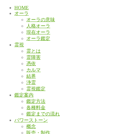
HOME
オーラ
オーラの意味
人格オーラ
現在オーラ
オーラ鑑定
霊視
霊とは
霊障害
憑依
カルマ
結界
浄霊
霊視鑑定
鑑定案内
鑑定方法
各種料金
鑑定までの流れ
パワーストーン
概念
販売・制作