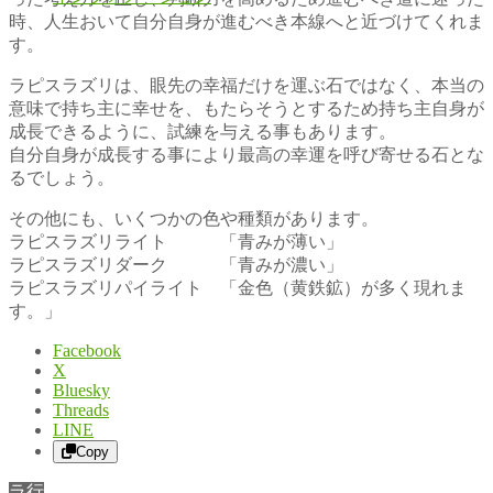
時、人生おいて自分自身が進むべき本線へと近づけてくれま
す。
ラピスラズリは、眼先の幸福だけを運ぶ石ではなく、本当の
意味で持ち主に幸せを、もたらそうとするため持ち主自身が
成長できるように、試練を与える事もあります。
自分自身が成長する事により最高の幸運を呼び寄せる石とな
るでしょう。
その他にも、いくつかの色や種類があります。
ラピスラズリライト 「青みが薄い」
ラピスラズリダーク 「青みが濃い」
ラピスラズリパイライト 「金色（黄鉄鉱）が多く現れま
す。」
Facebook
X
Bluesky
Threads
LINE
Copy
ラ行