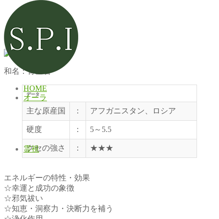
ラピスラズリ
和名：青金石
HOME
データ
オーラ
主な原産国
：
アフガニスタン、ロシア
硬度
：
5～5.5
クセの強さ
：
★★★
霊視
エネルギーの特性・効果
☆幸運と成功の象徴
☆邪気祓い
☆知恵・洞察力・決断力を補う
☆浄化作用