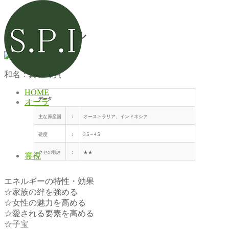
マザーオブパール
和名：真珠母貝
HOME
データ
オーラ
主な原産国
：
オーストラリア、インドネシア
硬度
：
3.5～4.5
クセの強さ
：
★★
霊視
エネルギーの特性・効果
☆家族の絆を強める
☆女性の魅力を高める
☆愛される要素を高める
☆子宝