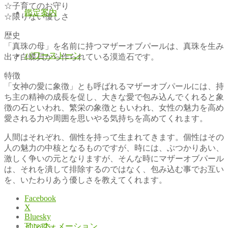
☆子育てのお守り
鑑定案内
☆限りない優しさ
歴史
「真珠の母」を名前に持つマザーオブパールは、真珠を生み
パワーストーン
出す白蝶貝から作られている漠造石です。
特徴
「女神の愛に象徴」とも呼ばれるマザーオブパールには、持
ち主の精神の成長を促し、大きな愛で包み込んでくれると象
徴の石といわれ、繁栄の象徴ともいわれ、女性の魅力を高め
愛される力や周囲を思いやる気持ちを高めてくれます。
人間はそれぞれ、個性を持って生まれてきます。個性はその
人の魅力の中核となるものですが、時には、ぶつかりあい、
激しく争いの元となりますが、そんな時にマザーオブパール
は、それを潰して排除するのではなく、包み込む事でお互い
を、いたわりあう優しさを教えてくれます。
Facebook
X
Bluesky
Threads
インフォメーション