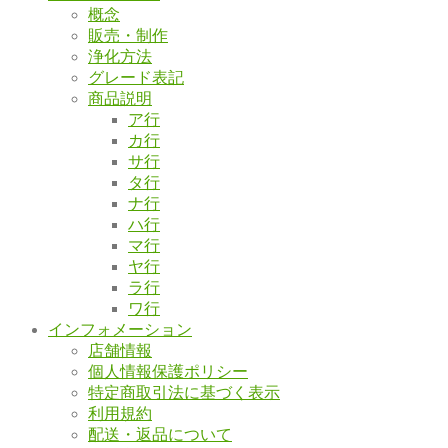
概念
販売・制作
浄化方法
グレード表記
商品説明
ア行
カ行
サ行
タ行
ナ行
ハ行
マ行
ヤ行
ラ行
ワ行
インフォメーション
店舗情報
個人情報保護ポリシー
特定商取引法に基づく表示
利用規約
配送・返品について