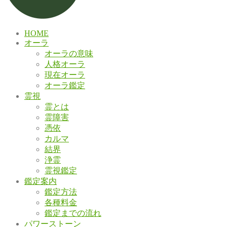
HOME
オーラ
オーラの意味
人格オーラ
現在オーラ
オーラ鑑定
霊視
霊とは
霊障害
憑依
カルマ
結界
浄霊
霊視鑑定
鑑定案内
鑑定方法
各種料金
鑑定までの流れ
パワーストーン