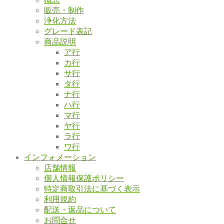
販売・制作
浄化方法
グレード表記
商品説明
ア行
カ行
サ行
タ行
ナ行
ハ行
マ行
ヤ行
ラ行
ワ行
インフォメーション
店舗情報
個人情報保護ポリシー
特定商取引法に基づく表示
利用規約
配送・返品について
お問合せ