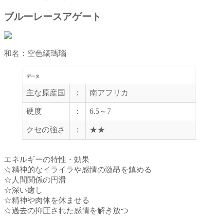
ブルーレースアゲート
和名：空色縞瑪瑙
データ
主な原産国
：
南アフリカ
硬度
：
6.5～7
クセの強さ
：
★★
エネルギーの特性・効果
☆精神的なイライラや感情の激昂を鎮める
☆人間関係の円滑
☆深い癒し
☆精神や肉体を休ませる
☆過去の抑圧された感情を解き放つ