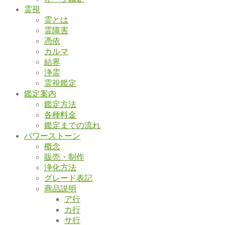
霊視
霊とは
霊障害
憑依
カルマ
結界
浄霊
霊視鑑定
鑑定案内
鑑定方法
各種料金
鑑定までの流れ
パワーストーン
概念
販売・制作
浄化方法
グレード表記
商品説明
ア行
カ行
サ行