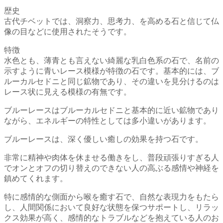
歴史
古代チベットでは、洞察力、思考力、を高める石と信じて仏
像の目などに使用されたそうです。
特徴
水色とも、薄青とも言えない綺麗な乳白色系の石で、名前の
示すように青いレース模様が特徴の石です。基本的には、ブ
ルーカルセドニと同じ鉱物であり、その違いを見分けるのは
レース状に見える模様の有無です。
ブルーレースはブルーカルセドニと基本的に近い鉱物であり
ながら、エネルギーの特性としては多小違いがあります。
ブルーレースは、深く優しい癒しの効果を持つ石です。
非常に精神や肉体を休ませる働きをし、普段頑張りすぎる人
でオンとオフの切り替えのできない人の高ぶる感情や神経を
鎮めてくれます。
特に感情的な側面から喉を癒す石で、自然な表現力をもたら
し、人間関係において良好な状態を保つサポートし、リラッ
クス効果が高く、感情的なトラブルなどを抱えている人のお