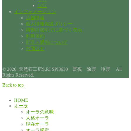
ワ行
インフォメーション
店舗情報
個人情報保護ポリシー
特定商取引法に基づく表示
利用規約
配送・返品について
お問合せ
© 2026. 天然石工房S.P.I SPI8630 霊視 除霊 浄霊 All
Rights Reserved.
Back to top
HOME
オーラ
オーラの意味
人格オーラ
現在オーラ
オーラ鑑定