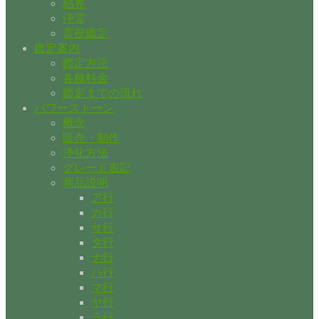
結界
浄霊
霊視鑑定
鑑定案内
鑑定方法
各種料金
鑑定までの流れ
パワーストーン
概念
販売・制作
浄化方法
グレード表記
商品説明
ア行
カ行
サ行
タ行
ナ行
ハ行
マ行
ヤ行
ラ行