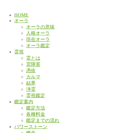
HOME
オーラ
オーラの意味
人格オーラ
現在オーラ
オーラ鑑定
霊視
霊とは
霊障害
憑依
カルマ
結界
浄霊
霊視鑑定
鑑定案内
鑑定方法
各種料金
鑑定までの流れ
パワーストーン
概念