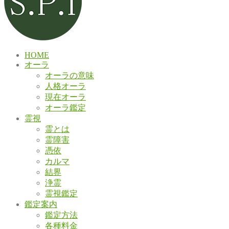
HOME
オーラ
オーラの意味
人格オーラ
現在オーラ
オーラ鑑定
霊視
霊とは
霊障害
憑依
カルマ
結界
浄霊
霊視鑑定
鑑定案内
鑑定方法
各種料金