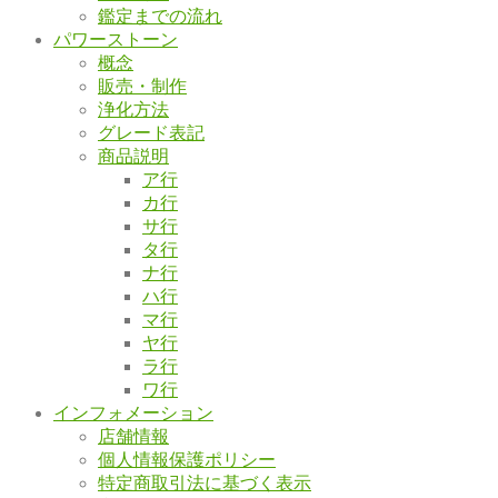
鑑定までの流れ
パワーストーン
概念
販売・制作
浄化方法
グレード表記
商品説明
ア行
カ行
サ行
タ行
ナ行
ハ行
マ行
ヤ行
ラ行
ワ行
インフォメーション
店舗情報
個人情報保護ポリシー
特定商取引法に基づく表示