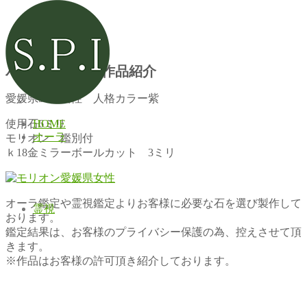
パワーストーン作品紹介
愛媛県50代女性 人格カラー紫
HOME
使用石6ミリ
オーラ
モリオン 鑑別付
ｋ18金ミラーボールカット 3ミリ
オーラ鑑定や霊視鑑定よりお客様に必要な石を選び製作して
霊視
おります。
鑑定結果は、お客様のプライバシー保護の為、控えさせて頂
きます。
※作品はお客様の許可頂き紹介しております。