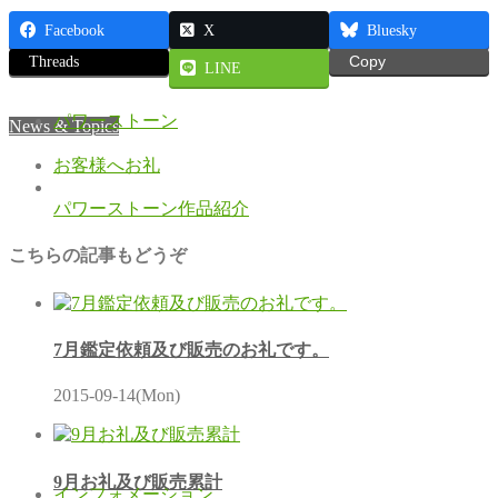
鑑定案内
Facebook
X
Bluesky
Threads
Copy
LINE
パワーストーン
News & Topics
お客様へお礼
パワーストーン作品紹介
こちらの記事もどうぞ
7月鑑定依頼及び販売のお礼です。
2015-09-14(Mon)
9月お礼及び販売累計
インフォメーション