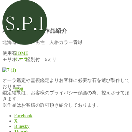
パワーストーン作品紹介
北海道札幌市 男性 人格カラー青緑
HOME
使用石
オーラ
モリオン 鑑別付 6ミリ
オーラ鑑定や霊視鑑定よりお客様に必要な石を選び製作して
おります。
霊視
鑑定結果は、お客様のプライバシー保護の為、控えさせて頂
きます。
※作品はお客様の許可頂き紹介しております。
Facebook
X
Bluesky
Threads