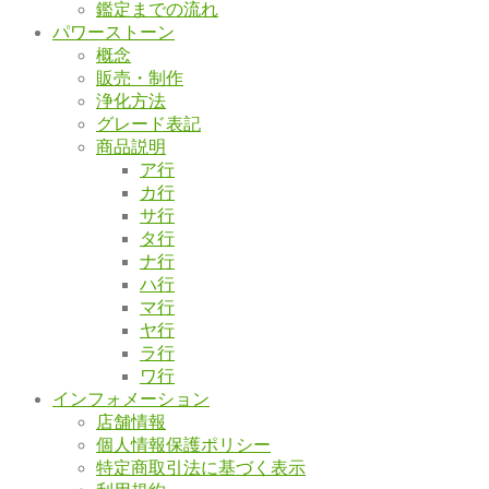
鑑定までの流れ
パワーストーン
概念
販売・制作
浄化方法
グレード表記
商品説明
ア行
カ行
サ行
タ行
ナ行
ハ行
マ行
ヤ行
ラ行
ワ行
インフォメーション
店舗情報
個人情報保護ポリシー
特定商取引法に基づく表示