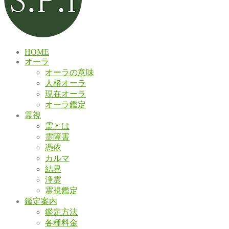
HOME
オーラ
オーラの意味
人格オーラ
現在オーラ
オーラ鑑定
霊視
霊とは
霊障害
憑依
カルマ
結界
浄霊
霊視鑑定
鑑定案内
鑑定方法
各種料金