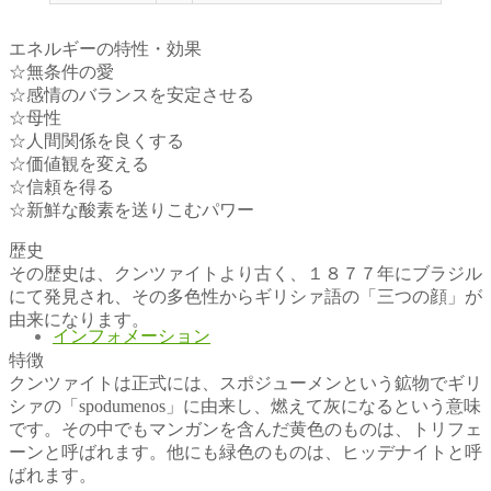
エネルギーの特性・効果
☆無条件の愛
☆感情のバランスを安定させる
☆母性
☆人間関係を良くする
☆価値観を変える
☆信頼を得る
☆新鮮な酸素を送りこむパワー
歴史
その歴史は、クンツァイトより古く、１８７７年にブラジル
にて発見され、その多色性からギリシァ語の「三つの顔」が
由来になります。
インフォメーション
特徴
クンツァイトは正式には、スポジューメンという鉱物でギリ
シァの「spodumenos」に由来し、燃えて灰になるという意味
です。その中でもマンガンを含んだ黄色のものは、トリフェ
ーンと呼ばれます。他にも緑色のものは、ヒッデナイトと呼
ばれます。