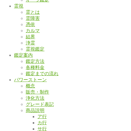
霊視
霊とは
霊障害
憑依
カルマ
結界
浄霊
霊視鑑定
鑑定案内
鑑定方法
各種料金
鑑定までの流れ
パワーストーン
概念
販売・制作
浄化方法
グレード表記
商品説明
ア行
カ行
サ行