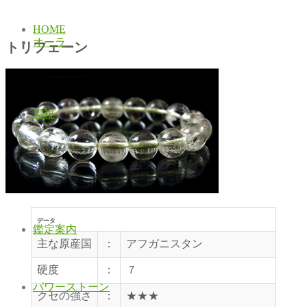
HOME
オーラ
トリフェーン
霊視
データ
鑑定案内
主な原産国
：
アフガニスタン
硬度
：
７
パワーストーン
クセの強さ
：
★★★