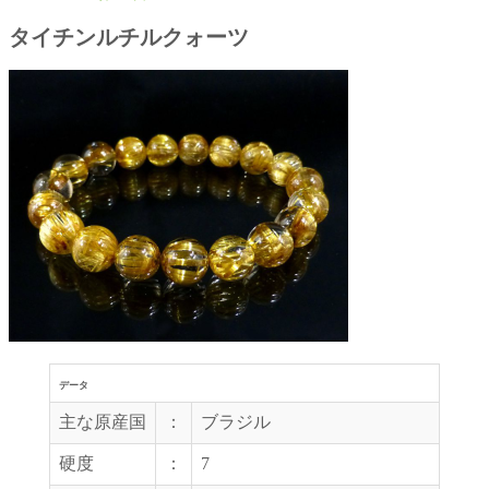
タイチンルチルクォーツ
データ
主な原産国
：
ブラジル
硬度
：
7