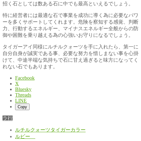
招く石としては数ある石に中でも最高といえるでしょう。
特に経営者には最適な石で事業を成功に導く為に必要なパワ
ーを多くサポートしてくれます。危険を察知する感覚、判断
力、行動するエネルギー、マイナスエネルギー全般からの防
御や困難を乗り越える為の心強いお守りになるでしょう。
タイガーアイ同様にルチルクォーツを手に入れたら、第一に
自分自身が誠実である事、必要な努力を惜しまない事を心掛
けて、中途半端な気持ちで石に甘え過ぎると味方になってく
れない石でもあります。
Facebook
X
Bluesky
Threads
LINE
Copy
ラ行
ルチルクォーツタイガーカラー
ルビー