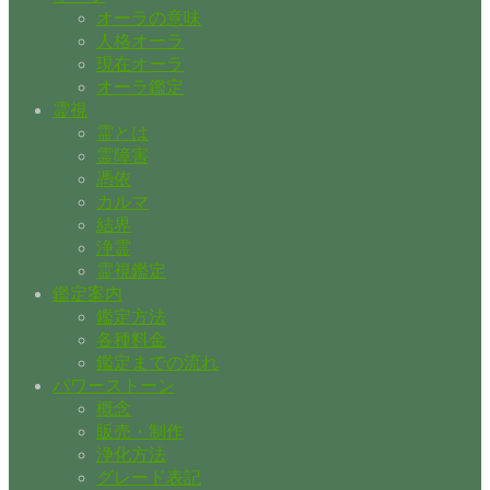
オーラの意味
人格オーラ
現在オーラ
オーラ鑑定
霊視
霊とは
霊障害
憑依
カルマ
結界
浄霊
霊視鑑定
鑑定案内
鑑定方法
各種料金
鑑定までの流れ
パワーストーン
概念
販売・制作
浄化方法
グレード表記