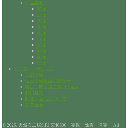
商品説明
ア行
カ行
サ行
タ行
ナ行
ハ行
マ行
ヤ行
ラ行
ワ行
インフォメーション
店舗情報
個人情報保護ポリシー
特定商取引法に基づく表示
利用規約
配送・返品について
お問合せ
© 2026. 天然石工房S.P.I SPI8630 霊視 除霊 浄霊 All