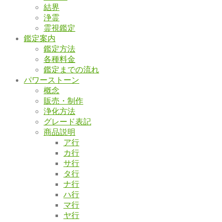
結界
浄霊
霊視鑑定
鑑定案内
鑑定方法
各種料金
鑑定までの流れ
パワーストーン
概念
販売・制作
浄化方法
グレード表記
商品説明
ア行
カ行
サ行
タ行
ナ行
ハ行
マ行
ヤ行