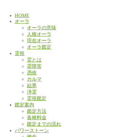
HOME
オーラ
オーラの意味
人格オーラ
現在オーラ
オーラ鑑定
霊視
霊とは
霊障害
憑依
カルマ
結界
浄霊
霊視鑑定
鑑定案内
鑑定方法
各種料金
鑑定までの流れ
パワーストーン
概念