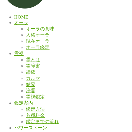
HOME
オーラ
オーラの意味
人格オーラ
現在オーラ
オーラ鑑定
霊視
霊とは
霊障害
憑依
カルマ
結界
浄霊
霊視鑑定
鑑定案内
鑑定方法
各種料金
鑑定までの流れ
パワーストーン