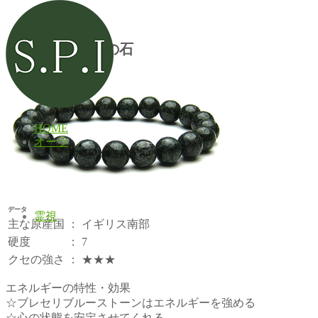
ストーンヘンジの石
HOME
オーラ
データ
霊視
主な原産国
：
イギリス南部
硬度
：
7
クセの強さ
：
★★★
エネルギーの特性・効果
☆ブレセリブルーストーンはエネルギーを強める
☆心の状態を安定させてくれる