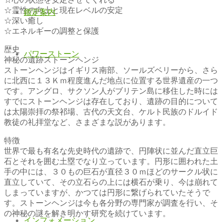
☆霊性の向上と現在レベルの安定
鑑定案内
☆深い癒し
☆エネルギーの調整と保護
歴史
パワーストーン
神秘の遺跡ストーンヘンジ
ストーンヘンジはイギリス南部、ソールズベリーから、さら
に北西に１３Ｋｍ程度進んだ地点に位置する世界遺産の一つ
です。アングロ、サクソン人がブリテン島に移住した時には
すでにストーンヘンジは存在しており、遺跡の目的について
は太陽崇拝の祭祁場、古代の天文台、ケルト民族のドルイド
教徒の礼拝堂など、さまざまな説があります。
特徴
世界で最も有名な先史時代の遺跡で、円陣状に並んだ直立巨
石とそれを囲む土塁でなり立っています。円形に囲われた土
手の中には、３０もの巨石が直径３０ｍほどのサークル状に
直立していて、その立石らの上には横石が乗り、今は崩れて
しまっていますが、かつては円形に繋げられていたそうで
す。ストーンヘンジは今も各分野の専門家が調査を行い、そ
の神秘の謎を解き明かす研究を続けています。
インフォメーション