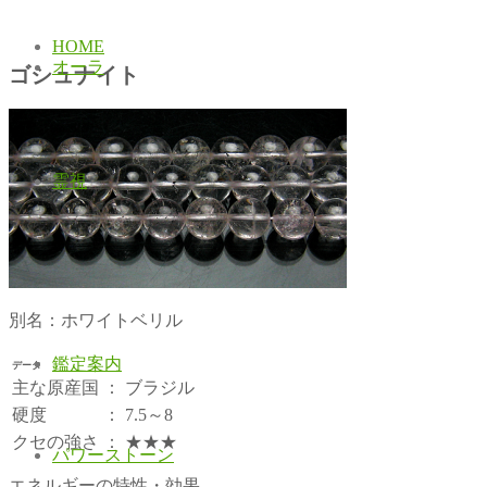
HOME
オーラ
ゴシュナイト
霊視
別名：ホワイトベリル
鑑定案内
データ
主な原産国
：
ブラジル
硬度
：
7.5～8
クセの強さ
：
★★★
パワーストーン
エネルギーの特性・効果