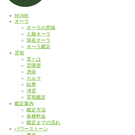
HOME
オーラ
オーラの意味
人格オーラ
現在オーラ
オーラ鑑定
霊視
霊とは
霊障害
憑依
カルマ
結界
浄霊
霊視鑑定
鑑定案内
鑑定方法
各種料金
鑑定までの流れ
パワーストーン