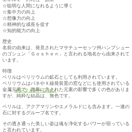
☆聡明な人間になれるように導く
☆集中力の向上
☆想像力の向上
☆精神的な成長を促す
☆知的能力の向上
歴史
名前の由来は、発見されたマサチューセッツ州ハンプシュー
のゴシュン「Ｇｏｓｈｅｎ」と言われる地名から由来されて
います。
特徴
ベリルはベリリウムの鉱石としても利用されています。
ベリリウムはバネやＸ線発装置の窓などにも使用されている
金属元素で、微量に含まれた元素の影響で多くの色がありま
インフォメーション
すが、純粋な結晶は、無色です。
ベリルは、アクアマリンやエメラルドにも含みます。一連の
石に対するグループ名です。
その透き通った美しい姿は魂を浄化するパワーが宿っている
と言われています。