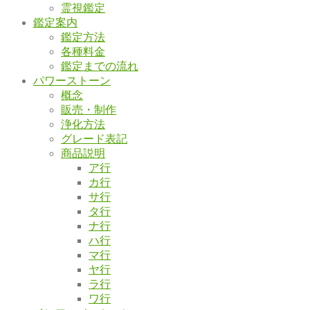
霊視鑑定
鑑定案内
鑑定方法
各種料金
鑑定までの流れ
パワーストーン
概念
販売・制作
浄化方法
グレード表記
商品説明
ア行
カ行
サ行
タ行
ナ行
ハ行
マ行
ヤ行
ラ行
ワ行