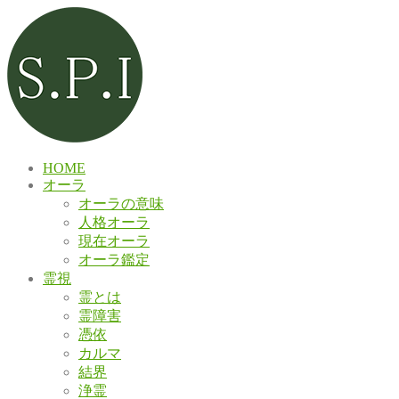
HOME
オーラ
オーラの意味
人格オーラ
現在オーラ
オーラ鑑定
霊視
霊とは
霊障害
憑依
カルマ
結界
浄霊