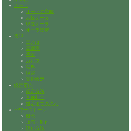
オーラ
オーラの意味
人格オーラ
現在オーラ
オーラ鑑定
霊視
霊とは
霊障害
憑依
カルマ
結界
浄霊
霊視鑑定
鑑定案内
鑑定方法
各種料金
鑑定までの流れ
パワーストーン
概念
販売・制作
浄化方法