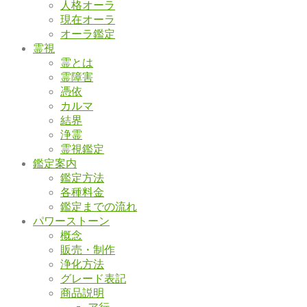
人格オーラ
現在オーラ
オーラ鑑定
霊視
霊とは
霊障害
憑依
カルマ
結界
浄霊
霊視鑑定
鑑定案内
鑑定方法
各種料金
鑑定までの流れ
パワーストーン
概念
販売・制作
浄化方法
グレード表記
商品説明