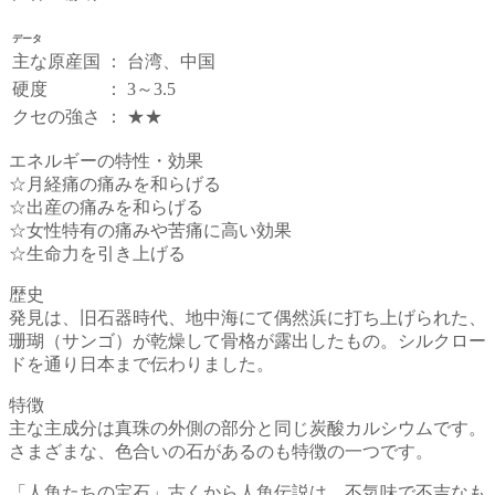
データ
主な原産国
：
台湾、中国
硬度
：
3～3.5
クセの強さ
：
★★
エネルギーの特性・効果
☆月経痛の痛みを和らげる
☆出産の痛みを和らげる
☆女性特有の痛みや苦痛に高い効果
☆生命力を引き上げる
歴史
発見は、旧石器時代、地中海にて偶然浜に打ち上げられた、
珊瑚（サンゴ）が乾燥して骨格が露出したもの。シルクロー
ドを通り日本まで伝わりました。
特徴
主な主成分は真珠の外側の部分と同じ炭酸カルシウムです。
さまざまな、色合いの石があるのも特徴の一つです。
「人魚たちの宝石」古くから人魚伝説は、不気味で不吉なも