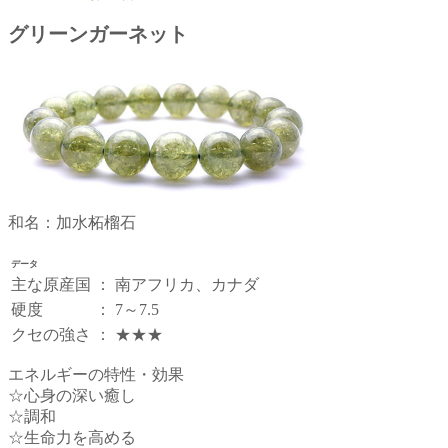
グリーンガーネット
和名：加水柘榴石
データ
主な原産国
：
南アフリカ、カナダ
硬度
：
7～7.5
クセの強さ
：
★★★
エネルギーの特性・効果
☆心身の深い癒し
☆調和
☆生命力を高める