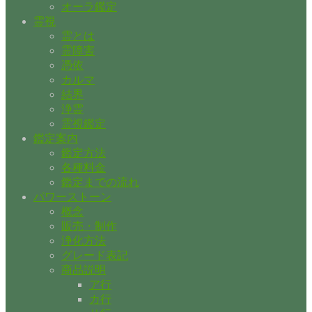
オーラ鑑定
霊視
霊とは
霊障害
憑依
カルマ
結界
浄霊
霊視鑑定
鑑定案内
鑑定方法
各種料金
鑑定までの流れ
パワーストーン
概念
販売・制作
浄化方法
グレード表記
商品説明
ア行
カ行