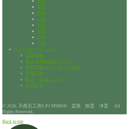
サ行
タ行
ナ行
ハ行
マ行
ヤ行
ラ行
ワ行
インフォメーション
店舗情報
個人情報保護ポリシー
特定商取引法に基づく表示
利用規約
配送・返品について
お問合せ
© 2026. 天然石工房S.P.I SPI8630 霊視 除霊 浄霊 All
Rights Reserved.
Back to top