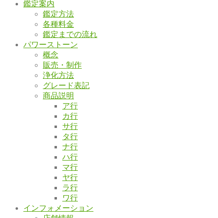
鑑定案内
鑑定方法
各種料金
鑑定までの流れ
パワーストーン
概念
販売・制作
浄化方法
グレード表記
商品説明
ア行
カ行
サ行
タ行
ナ行
ハ行
マ行
ヤ行
ラ行
ワ行
インフォメーション