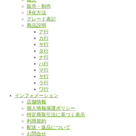
販売・制作
浄化方法
グレード表記
商品説明
ア行
カ行
サ行
タ行
ナ行
ハ行
マ行
ヤ行
ラ行
ワ行
インフォメーション
店舗情報
個人情報保護ポリシー
特定商取引法に基づく表示
利用規約
配送・返品について
お問合せ