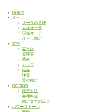
HOME
オーラ
オーラの意味
人格オーラ
現在オーラ
オーラ鑑定
霊視
霊とは
霊障害
憑依
カルマ
結界
浄霊
霊視鑑定
鑑定案内
鑑定方法
各種料金
鑑定までの流れ
パワーストーン
概念