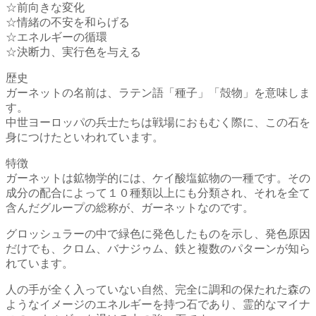
☆前向きな変化
☆情緒の不安を和らげる
☆エネルギーの循環
☆決断力、実行色を与える
歴史
ガーネットの名前は、ラテン語「種子」「殻物」を意味しま
す。
中世ヨーロッパの兵士たちは戦場におもむく際に、この石を
身につけたといわれています。
特徴
ガーネットは鉱物学的には、ケイ酸塩鉱物の一種です。その
成分の配合によって１０種類以上にも分類され、それを全て
含んだグループの総称が、ガーネットなのです。
グロッシュラーの中で緑色に発色したものを示し、発色原因
だけでも、クロム、バナジゥム、鉄と複数のパターンが知ら
れています。
人の手が全く入っていない自然、完全に調和の保たれた森の
ようなイメージのエネルギーを持つ石であり、霊的なマイナ