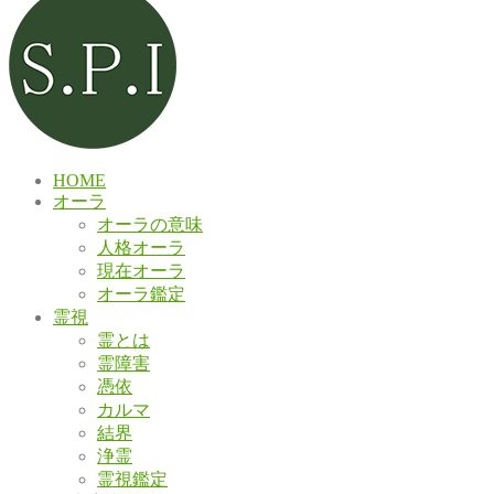
HOME
オーラ
オーラの意味
人格オーラ
現在オーラ
オーラ鑑定
霊視
霊とは
霊障害
憑依
カルマ
結界
浄霊
霊視鑑定