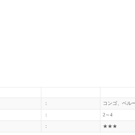
：
コンゴ、ベル
：
2～4
：
★★★