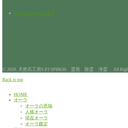
インフォメーション
© 2026. 天然石工房S.P.I SPI8630 霊視 除霊 浄霊 All Rights 
Back to top
HOME
オーラ
オーラの意味
人格オーラ
現在オーラ
オーラ鑑定