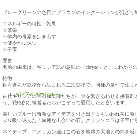
ブルーグリーンの色目にブラウンのインクージュンが混ざり
エネルギーの特性・効果
☆繁栄
☆体内の毒素をはき出す
☆健やかに保つ
☆子宝
歴史
名前の由来は、ギリシア語の意味の「chryso」と、にわかりの
特徴
銅を含んだ鉱物から生まれる二次鉱物で、同様の条件で生ま
インフォメーション
古代ギリシアの宝石加工師たちが、金を繋ぎあわせる接着剤
う、戦略的な経営者たちがこぞって愛用したと言います。
美しいブルーは斬新なアイデアを引き出すよもいわれ常に新
ぷり吸い込んだ「幸運な出会いの石」クリンソコラは子宝に
ネイティブ、アメリカン達はこの石を地球の大地との絆を感