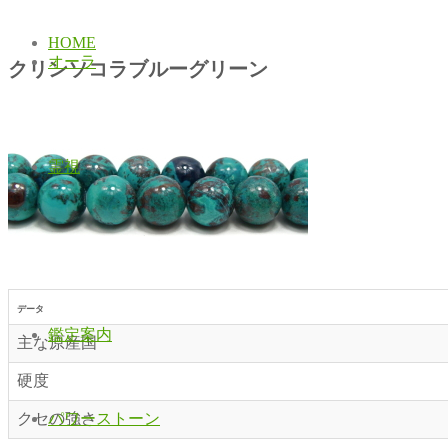
HOME
オーラ
クリンソコラブルーグリーン
霊視
データ
鑑定案内
主な原産国
硬度
クセの強さ
パワーストーン