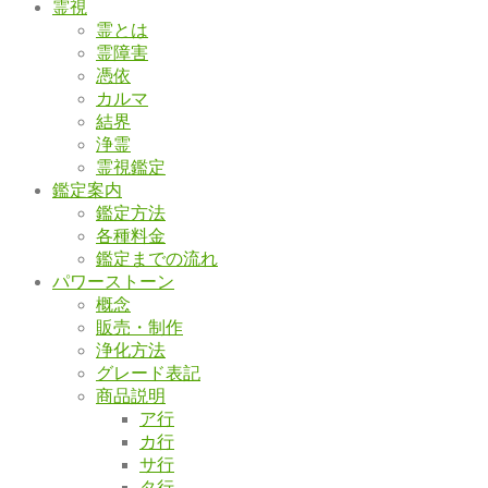
霊視
霊とは
霊障害
憑依
カルマ
結界
浄霊
霊視鑑定
鑑定案内
鑑定方法
各種料金
鑑定までの流れ
パワーストーン
概念
販売・制作
浄化方法
グレード表記
商品説明
ア行
カ行
サ行
タ行