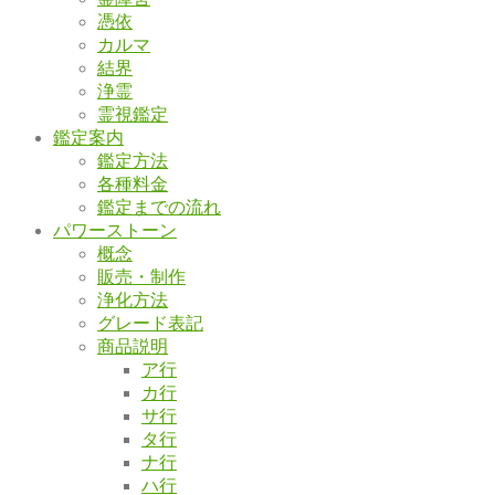
憑依
カルマ
結界
浄霊
霊視鑑定
鑑定案内
鑑定方法
各種料金
鑑定までの流れ
パワーストーン
概念
販売・制作
浄化方法
グレード表記
商品説明
ア行
カ行
サ行
タ行
ナ行
ハ行