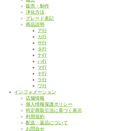
販売・制作
浄化方法
グレード表記
商品説明
ア行
カ行
サ行
タ行
ナ行
ハ行
マ行
ヤ行
ラ行
ワ行
インフォメーション
店舗情報
個人情報保護ポリシー
特定商取引法に基づく表示
利用規約
配送・返品について
お問合せ