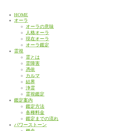
HOME
オーラ
オーラの意味
人格オーラ
現在オーラ
オーラ鑑定
霊視
霊とは
霊障害
憑依
カルマ
結界
浄霊
霊視鑑定
鑑定案内
鑑定方法
各種料金
鑑定までの流れ
パワーストーン
概念