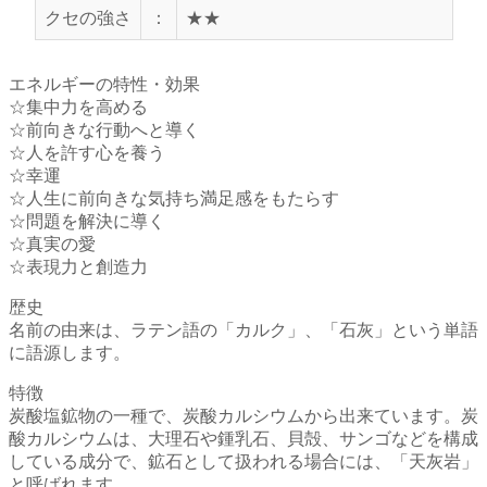
クセの強さ
：
★★
エネルギーの特性・効果
☆集中力を高める
☆前向きな行動へと導く
☆人を許す心を養う
☆幸運
☆人生に前向きな気持ち満足感をもたらす
☆問題を解決に導く
☆真実の愛
☆表現力と創造力
歴史
名前の由来は、ラテン語の「カルク」、「石灰」という単語
に語源します。
特徴
炭酸塩鉱物の一種で、炭酸カルシウムから出来ています。炭
酸カルシウムは、大理石や鍾乳石、貝殻、サンゴなどを構成
している成分で、鉱石として扱われる場合には、「天灰岩」
と呼ばれます。