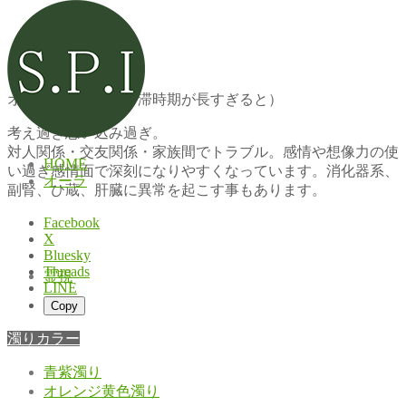
オレンジ色濁り
オレンジ色濁り（停滞時期が長すぎると）
考え過ぎ思い込み過ぎ。
対人関係・交友関係・家族間でトラブル。感情や想像力の使
HOME
い過ぎ感情面で深刻になりやすくなっています。消化器系、
オーラ
副腎、ひ蔵、肝臓に異常を起こす事もあります。
Facebook
X
Bluesky
Threads
霊視
LINE
Copy
濁りカラー
青紫濁り
オレンジ黄色濁り