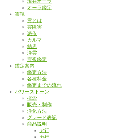
現在オーラ
オーラ鑑定
霊視
霊とは
霊障害
憑依
カルマ
結界
浄霊
霊視鑑定
鑑定案内
鑑定方法
各種料金
鑑定までの流れ
パワーストーン
概念
販売・制作
浄化方法
グレード表記
商品説明
ア行
カ行