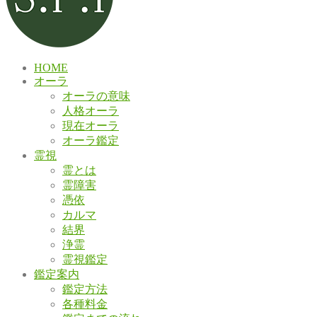
HOME
オーラ
オーラの意味
人格オーラ
現在オーラ
オーラ鑑定
霊視
霊とは
霊障害
憑依
カルマ
結界
浄霊
霊視鑑定
鑑定案内
鑑定方法
各種料金