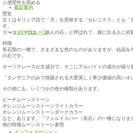
☆感受性を高める
鑑定案内
歴史
古くはギリシア語で「月」を意味する「セレニテス」とも「
す。
ヨーロッパでは、「旅人の石」と呼ばれて、旅に出る人に祈
パワーストーン
特徴
長石類の一種で、さまざまな色のものがありますが、結晶を
の石です。
オーソクレースが主成分で、そこにアルバイトの成分が繰り
「タンザニアのみで採掘される大変美しく希少価値の高いオ
その他にも、いくつかの色や種類があります。
ピーチムーンストーン
オレンジムーンストーンライトカラー
オレンジムーンストーンダークカラー
など、あります。「フェルドスバー（長石）の一種になりま
他の特徴ムーンストーン参照
インフォメーション