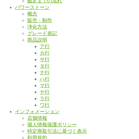
鑑定までの流れ
パワーストーン
概念
販売・制作
浄化方法
グレード表記
商品説明
ア行
カ行
サ行
タ行
ナ行
ハ行
マ行
ヤ行
ラ行
ワ行
インフォメーション
店舗情報
個人情報保護ポリシー
特定商取引法に基づく表示
利用規約