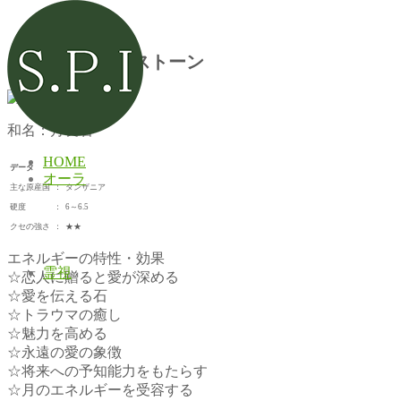
オレンジムーンストーン
和名：月長石
HOME
データ
オーラ
主な原産国
：
タンザニア
硬度
：
6～6.5
クセの強さ
：
★★
エネルギーの特性・効果
霊視
☆恋人に贈ると愛が深める
☆愛を伝える石
☆トラウマの癒し
☆魅力を高める
☆永遠の愛の象徴
☆将来への予知能力をもたらす
☆月のエネルギーを受容する