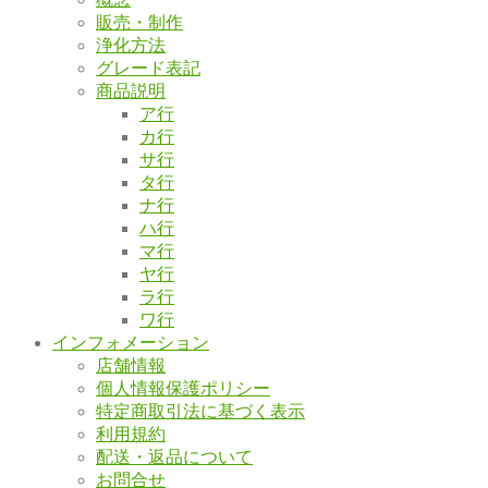
販売・制作
浄化方法
グレード表記
商品説明
ア行
カ行
サ行
タ行
ナ行
ハ行
マ行
ヤ行
ラ行
ワ行
インフォメーション
店舗情報
個人情報保護ポリシー
特定商取引法に基づく表示
利用規約
配送・返品について
お問合せ