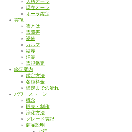
人格オーラ
現在オーラ
オーラ鑑定
霊視
霊とは
霊障害
憑依
カルマ
結界
浄霊
霊視鑑定
鑑定案内
鑑定方法
各種料金
鑑定までの流れ
パワーストーン
概念
販売・制作
浄化方法
グレード表記
商品説明
ア行