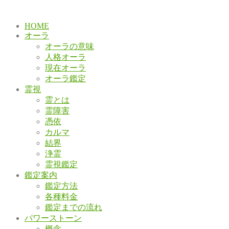
HOME
オーラ
オーラの意味
人格オーラ
現在オーラ
オーラ鑑定
霊視
霊とは
霊障害
憑依
カルマ
結界
浄霊
霊視鑑定
鑑定案内
鑑定方法
各種料金
鑑定までの流れ
パワーストーン
概念