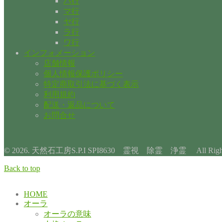
ハ行
マ行
ヤ行
ラ行
ワ行
インフォメーション
店舗情報
個人情報保護ポリシー
特定商取引法に基づく表示
利用規約
配送・返品について
お問合せ
© 2026. 天然石工房S.P.I SPI8630 霊視 除霊 浄霊 All Rights 
Back to top
HOME
オーラ
オーラの意味