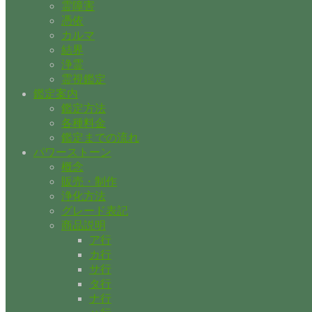
霊障害
憑依
カルマ
結界
浄霊
霊視鑑定
鑑定案内
鑑定方法
各種料金
鑑定までの流れ
パワーストーン
概念
販売・制作
浄化方法
グレード表記
商品説明
ア行
カ行
サ行
タ行
ナ行