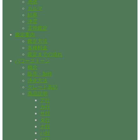
憑依
カルマ
結界
浄霊
霊視鑑定
鑑定案内
鑑定方法
各種料金
鑑定までの流れ
パワーストーン
概念
販売・制作
浄化方法
グレード表記
商品説明
ア行
カ行
サ行
タ行
ナ行
ハ行
マ行