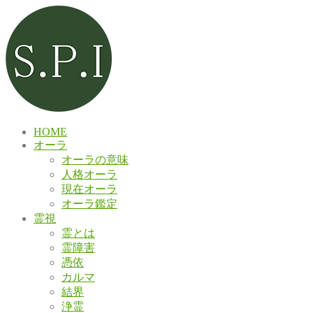
HOME
オーラ
オーラの意味
人格オーラ
現在オーラ
オーラ鑑定
霊視
霊とは
霊障害
憑依
カルマ
結界
浄霊