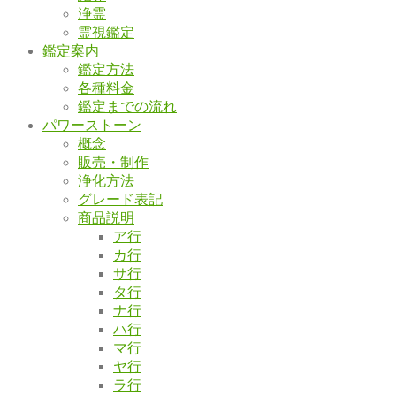
浄霊
霊視鑑定
鑑定案内
鑑定方法
各種料金
鑑定までの流れ
パワーストーン
概念
販売・制作
浄化方法
グレード表記
商品説明
ア行
カ行
サ行
タ行
ナ行
ハ行
マ行
ヤ行
ラ行