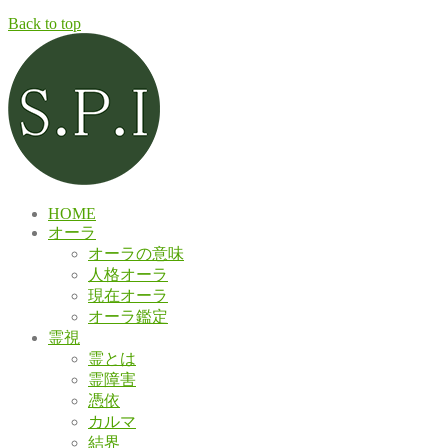
Back to top
HOME
オーラ
オーラの意味
人格オーラ
現在オーラ
オーラ鑑定
霊視
霊とは
霊障害
憑依
カルマ
結界