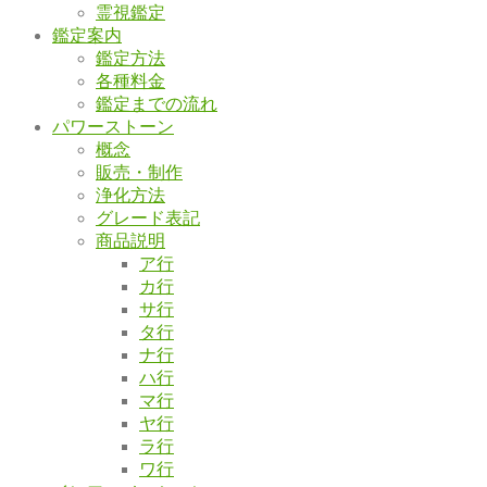
霊視鑑定
鑑定案内
鑑定方法
各種料金
鑑定までの流れ
パワーストーン
概念
販売・制作
浄化方法
グレード表記
商品説明
ア行
カ行
サ行
タ行
ナ行
ハ行
マ行
ヤ行
ラ行
ワ行