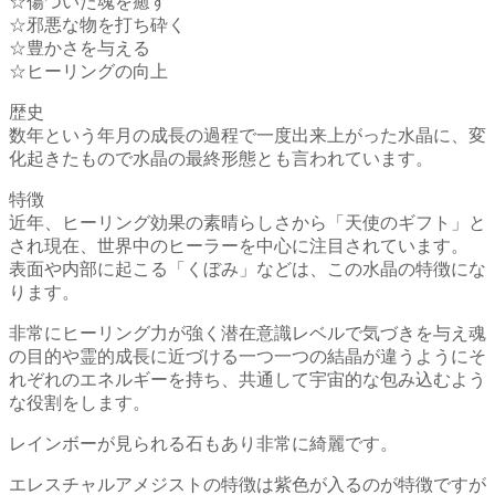
☆傷ついた魂を癒す
☆邪悪な物を打ち砕く
☆豊かさを与える
☆ヒーリングの向上
歴史
数年という年月の成長の過程で一度出来上がった水晶に、変
化起きたもので水晶の最終形態とも言われています。
特徴
近年、ヒーリング効果の素晴らしさから「天使のギフト」と
され現在、世界中のヒーラーを中心に注目されています。
表面や内部に起こる「くぼみ」などは、この水晶の特徴にな
ります。
非常にヒーリング力が強く潜在意識レベルで気づきを与え魂
の目的や霊的成長に近づける一つ一つの結晶が違うようにそ
れぞれのエネルギーを持ち、共通して宇宙的な包み込むよう
な役割をします。
レインボーが見られる石もあり非常に綺麗です。
エレスチャルアメジストの特徴は紫色が入るのが特徴ですが