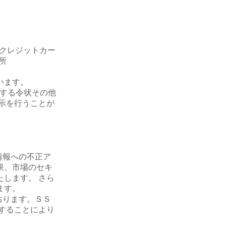
。
やクレジットカー
所
います。
発する令状その他
示を行うことが
情報への不正ア
果、市場のセキ
します。 さら
ます。
おります。ＳＳ
することにより