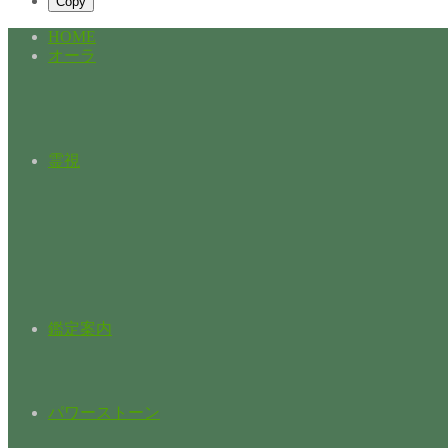
Copy
HOME
オーラ
霊視
鑑定案内
パワーストーン