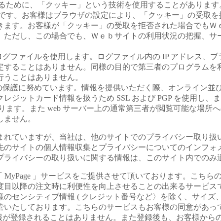
するために、「クッキー」という技術を使用することがあります
術です。お客様はブラウザの設定により、「クッキー」の受取を
きます。お客様が「クッキー」の受取を拒否された場合でもＷ
。ただし、この場合でも、Ｗｅｂサイトの利用状況の把握、サ
ログファイルを使用します。ログファイル内の IP アドレス、
定することはありません。同様の目的で第三者のプログラムを
行うことはありません。
、その保護に努めています。情報を提供いただく際、オンライン並
ジットカード情報を扱うため SSL および PGP を使用し、
ます。また web サーバー上の通常第三者が閲覧可能な場所
しません。
まれていますが、当社は、他のサイトでのプライバシー取り扱
先のサイトの個人情報収集とプライバシーについてのインフォ
プライバシーの取り扱いに関する情報は、このサイト内でのみ
「 MyPage 」サービスをご提供させて頂いております。こちら
度目以降の注文時に利便性を向上させることの出来るサービス
のセンシティブ情報 ( クレジット番号など〉を除く、サイズ
管いたしております。こちらのサービスもお客様の同意があっ
様情報が登録されることはありません。また登録後も、お客様から