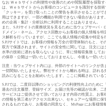
なお Ｗｅｂサイトの利便性や改善のためや閲覧履歴を採取
は、Ｗｅｂサイト からお客様のコンピュータを識別する技
「クッキー」を受け取ったことの警告を表示させることがで
用はできますが、一部の機能が利用できない場合があります
めの企画・集計・分析以外に利用することはありません。
また、S.P.Iサイトの業務状況を見るために当ウェブサーバ・
ドメイン・ネーム、アクセス回数からお客様の個人情報を特
ス解析を行っていますが、ここでも個人情報の収集や特定を
S.P.Iサイトでは、お客様の情報を万全の管理体制のもと
双方で保護されます。サイトの安全性に関しては、注文にはクレ
水準の技術に遅れを取らないように、常に情報収集致 しており
の保存・公開は一切いたしておりませんし、今後も一切いた
注意：当ウェブサイト内には、外部のサイトヘのリンクが含
一切関知いたしません。弊社サイトから離れる時は、訪れる
読みになることをお勧めいたします。ここに掲載されている
S.P.Iでは、二度目以降のショッピングの利便性向上のために
過去の注文履歴、登録サイズ、お届け先等の確認が出来、二
サービスはご提供させて頂いております内容の性質上、お客様
の情報を第三者がアクセス出来ない、セキュアーな場所に保
されるものであり、お客様の同意なく、 MyPage にお客