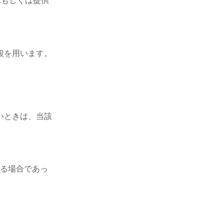
示もしくは提供
段を用います。
いときは、当該
ある場合であっ