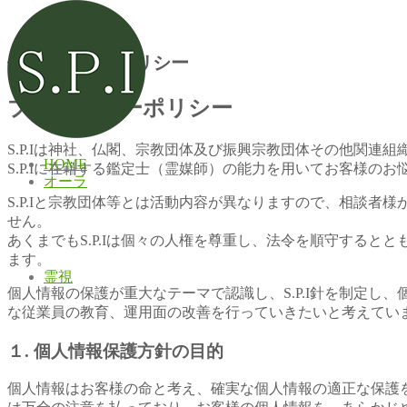
個人情報保護ポリシー
プライバシーポリシー
S.P.Iは神社、仏閣、宗教団体及び振興宗教団体その他関連
HOME
S.P.Iに在籍する鑑定士（霊媒師）の能力を用いてお客様
オーラ
S.P.Iと宗教団体等とは活動内容が異なりますので、相談
せん。
あくまでもS.P.Iは個々の人権を尊重し、法令を順守する
ます。
霊視
個人情報の保護が重大なテーマで認識し、S.P.I針を制定
な従業員の教育、運用面の改善を行っていきたいと考えてい
１. 個人情報保護方針の目的
個人情報はお客様の命と考え、確実な個人情報の適正な保護