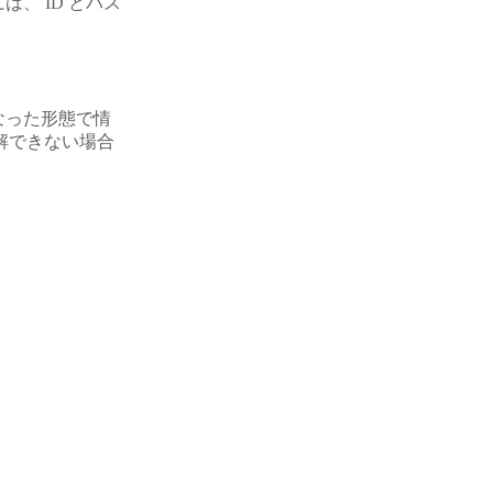
、 ID とパス
なった形態で情
解できない場合