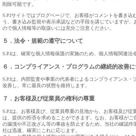
削除可能です。
S.P.Iサイトではブログページで、お客様がコメントを書
う、書き込み監視や表示承認などの手段を講じていますが、
ので個人情報等の取扱いには充分ご注意ください。
５．法令・規範の遵守について
S.P.Iは、確実な個人情報保護の実施のため、個人情報関連
６．コンプライアンス・プログラムの継続的改善に
S.P.Iは、内部監査や事業の代表者によるコンプライアン
改善し、常に最良の状態を維持します。
７．お客様及び従業員の権利の尊重
S.P.Iは、お客様及び、従業員尊重の見地から、お客様及
は、提供の拒否を求めることができます。なお、お客様がご
の漏洩や不正改ざん等の事故を防止するため、当社の確認作
社は迅速、確実にこれに応じます。