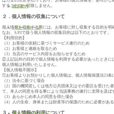
は万全の注意を払っており、お客様の個人情報を、あらかじめ
することは一切致しません。
鑑定案内
２．個人情報の収集について
個人情報を収集する際には、お客様に対し収集する目的を明
パワーストーン
なお、S.P.Iで扱う個人情報の収集目的は以下のとおりです。
【利用目的】
（1）お客様の依頼に基づくサービス遂行のため
（2）お客様と連絡を取るため
（3）当店のサービス内容をお知らせするため
②上記以外の目的で個人情報を利用する必要があったときに
個人情報は利用いたしません。
【個人情報不開示】
①お客様よりお預かりした個人情報は、個人情報保護法23条
（1）法令に基づく場合
（2）国の機関若しくは地方公共団体又はその委託を受けた
て、本人の同意を得る事により当該事務の遂行に支障を及ぼ
（3）あらかじめ本人の同意を得た場合
（4）人の生命、身体または財産等の保護のために必要があ
３．個人情報の利用について
インフォメーション