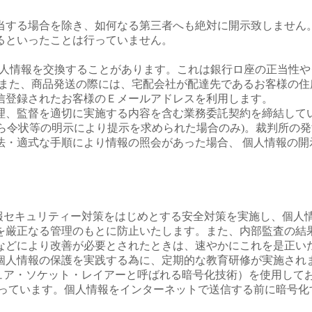
当する場合を除き、如何なる第三者へも絶対に開示致しません
るといったことは行っていません。
で個人情報を交換することがあります。これは銀行ロ座の正当性
。また、商品発送の際には、宅配会社が配達先であるお客様の住
信登録されたお客様のＥメールアドレスを利用します。
理、監督を適切に実施する内容を含む業務委託契約を締結して
から令状等の明示により提示を求められた場合のみ)。裁判所の
法・適式な手順により情報の照会があった場合、 個人情報の開
、情報セキュリティー対策をはじめとする安全対策を実施し、個人
を厳正なる管理のもとに防止いたします。また、内部監査の結
などにより改善が必要とされたときは、速やかにこれを是正いた
個人情報の保護を実践する為に、定期的な教育研修が実施され
セキュア・ソケット・レイアーと呼ばれる暗号化技術）を使用して
なっています。個人情報をインターネットで送信する前に暗号化