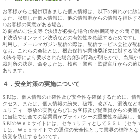
お客様からご提供頂きました個人情報は、以下の何れかに該
また、収集した個人情報に、他の情報源からの情報を補足す
1)お客様の同意がある場合。
2) 商品のご注文等で決済が必要な場合(金融機関等との間
ド決済やオンライン決済などの有効性を確認するためです)
利用し、メールマガジン配信の際は、配信サービス会社が配
なお、これらの会社とは、機密保持や業務委託先に対する管
3)法令等により要求された場合(犯罪行為が明らかで、当局
裁判所の決定、命令または、検察・警察・監督官庁からの適
あります。
４．安全対策の実施について
S.P.Iは、個人情報の正確性及び安全性を確保するために
クセス、または、個人情報の紛失、破壊、改ざん、漏洩など
ュリティー事故の実例ならびにお客様及び従業員からの要望
に当社では全ての従業員がプライバシーの重要性を認識し、
S.P.IのＷｅｂサイトには、セキュリティとしてＳＳＬ（
Ｌは、Ｗｅｂサイトで の通信の安全性として業界の標準と
傍受を防止するものです。