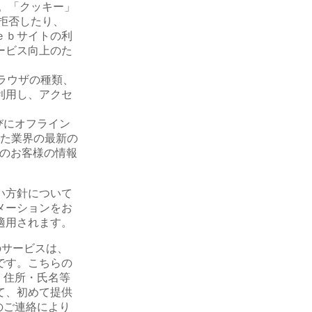
。「クッキー」
拒否したり、
ｅｂサイトの利
ービス向上のた
ブラウザの種類、
利用し、アクセ
びにオフライン
また業界の最新の
へのお客様の情報
い方針について
メーションをお
適用されます。
のサービスは、
です。こちらの
、住所・氏名等
て、初めて提供
のご連絡により