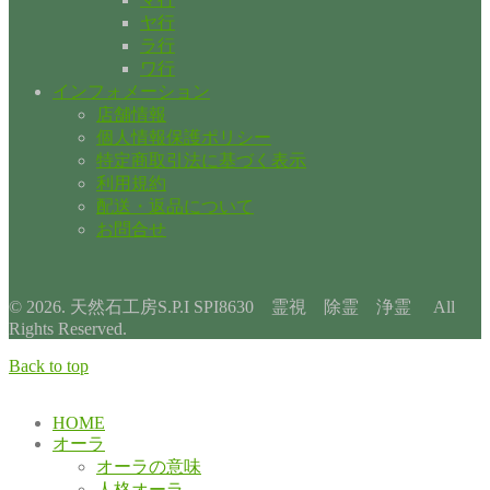
ヤ行
ラ行
ワ行
インフォメーション
店舗情報
個人情報保護ポリシー
特定商取引法に基づく表示
利用規約
配送・返品について
お問合せ
© 2026. 天然石工房S.P.I SPI8630 霊視 除霊 浄霊 All
Rights Reserved.
Back to top
HOME
オーラ
オーラの意味
人格オーラ