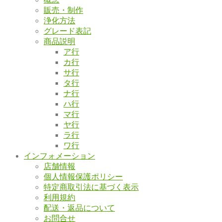
販売・制作
浄化方法
グレード表記
商品説明
ア行
カ行
サ行
タ行
ナ行
ハ行
マ行
ヤ行
ラ行
ワ行
インフォメーション
店舗情報
個人情報保護ポリシー
特定商取引法に基づく表示
利用規約
配送・返品について
お問合せ