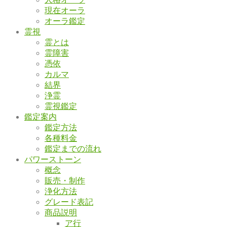
現在オーラ
オーラ鑑定
霊視
霊とは
霊障害
憑依
カルマ
結界
浄霊
霊視鑑定
鑑定案内
鑑定方法
各種料金
鑑定までの流れ
パワーストーン
概念
販売・制作
浄化方法
グレード表記
商品説明
ア行