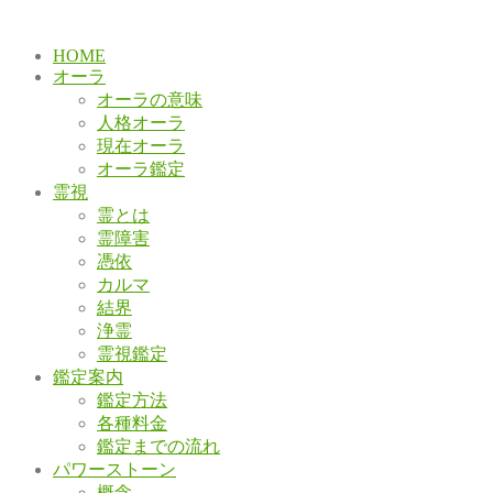
HOME
オーラ
オーラの意味
人格オーラ
現在オーラ
オーラ鑑定
霊視
霊とは
霊障害
憑依
カルマ
結界
浄霊
霊視鑑定
鑑定案内
鑑定方法
各種料金
鑑定までの流れ
パワーストーン
概念