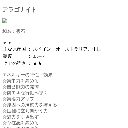
アラゴナイト
和名：霰石
データ
主な原産国
：
スペイン、オーストラリア、中国
硬度
：
3.5～4
クセの強さ
：
★★
エネルギーの特性・効果
☆集中力を高める
☆自己能力の発揮
☆前向きな行動へ導く
☆集客力アップ
☆原因への洞察力を与える
☆困難に立ち向かう力
☆魅力を引き出す
☆存在感を高める