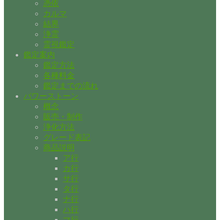
憑依
カルマ
結界
浄霊
霊視鑑定
鑑定案内
鑑定方法
各種料金
鑑定までの流れ
パワーストーン
概念
販売・制作
浄化方法
グレード表記
商品説明
ア行
カ行
サ行
タ行
ナ行
ハ行
マ行