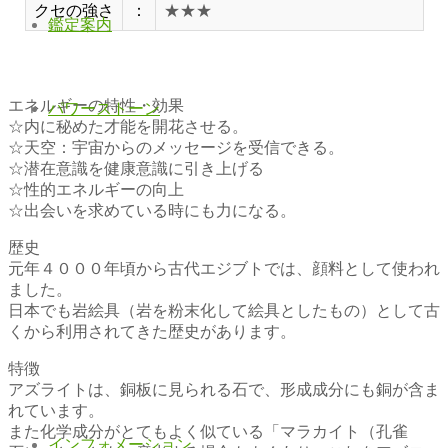
クセの強さ
：
★★★
鑑定案内
エネルギーの特性・効果
パワーストーン
☆内に秘めた才能を開花させる。
☆天空：宇宙からのメッセージを受信できる。
☆潜在意識を健康意識に引き上げる
☆性的エネルギーの向上
☆出会いを求めている時にも力になる。
歴史
元年４０００年頃から古代エジブトでは、顔料として使われ
ました。
日本でも岩絵具（岩を粉末化して絵具としたもの）として古
くから利用されてきた歴史があります。
特徴
アズライトは、銅板に見られる石で、形成成分にも銅が含ま
れています。
また化学成分がとてもよく似ている「マラカイト（孔雀
インフォメーション