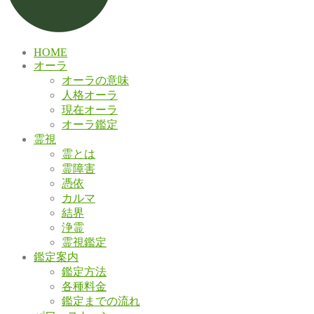
HOME
オーラ
オーラの意味
人格オーラ
現在オーラ
オーラ鑑定
霊視
霊とは
霊障害
憑依
カルマ
結界
浄霊
霊視鑑定
鑑定案内
鑑定方法
各種料金
鑑定までの流れ