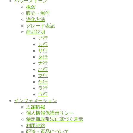
パワーストーン
概念
販売・制作
浄化方法
グレード表記
商品説明
ア行
カ行
サ行
タ行
ナ行
ハ行
マ行
ヤ行
ラ行
ワ行
インフォメーション
店舗情報
個人情報保護ポリシー
特定商取引法に基づく表示
利用規約
配送・返品について