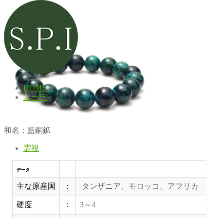
アズライト
HOME
オーラ
和名：藍銅鉱
霊視
データ
主な原産国
：
タンザニア、モロッコ、アフリカ
硬度
：
3～4