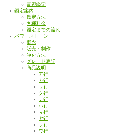
霊視鑑定
鑑定案内
鑑定方法
各種料金
鑑定までの流れ
パワーストーン
概念
販売・制作
浄化方法
グレード表記
商品説明
ア行
カ行
サ行
タ行
ナ行
ハ行
マ行
ヤ行
ラ行
ワ行