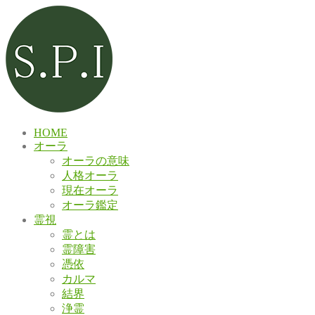
HOME
オーラ
オーラの意味
人格オーラ
現在オーラ
オーラ鑑定
霊視
霊とは
霊障害
憑依
カルマ
結界
浄霊