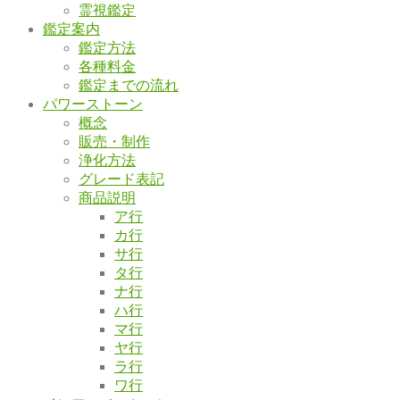
霊視鑑定
鑑定案内
鑑定方法
各種料金
鑑定までの流れ
パワーストーン
概念
販売・制作
浄化方法
グレード表記
商品説明
ア行
カ行
サ行
タ行
ナ行
ハ行
マ行
ヤ行
ラ行
ワ行