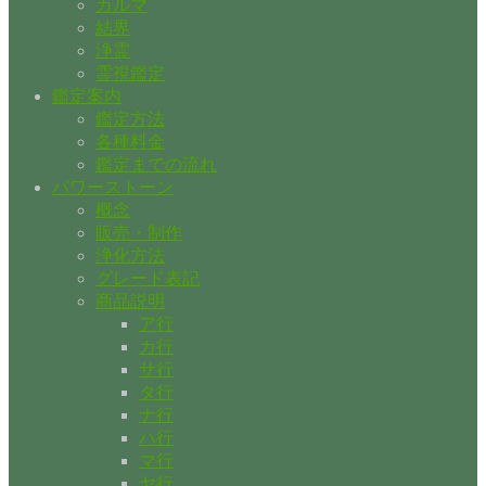
カルマ
結界
浄霊
霊視鑑定
鑑定案内
鑑定方法
各種料金
鑑定までの流れ
パワーストーン
概念
販売・制作
浄化方法
グレード表記
商品説明
ア行
カ行
サ行
タ行
ナ行
ハ行
マ行
ヤ行