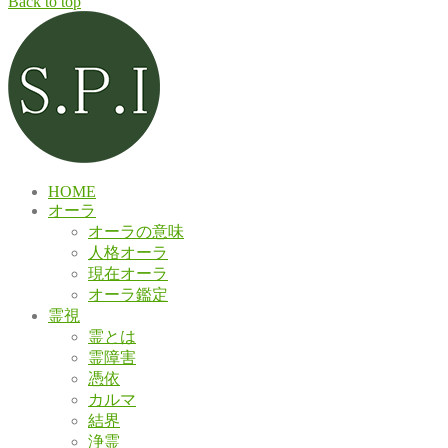
Back to top
HOME
オーラ
オーラの意味
人格オーラ
現在オーラ
オーラ鑑定
霊視
霊とは
霊障害
憑依
カルマ
結界
浄霊